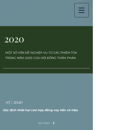
2020
MỘT SỐ VẤN ĐỀ NGHIỆP VỤ TỪ CÁC PHIÊN TÒA
TRONG NĂM 2020 CỦA HỘI ĐỒNG THẨM PHÁN
07 | 2020
Xác định thiệt hại của hợp đồng vay tiền vô hiệu
Xem thêm