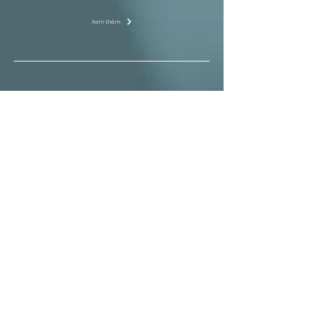
Xem thêm
02 | 2020
Hợp đồng vô hiệu do nhầm lẫn hay hợp đồng có
hiệu lực bị vi phạm?
Hợp đồng bảo lãnh chỉ có hai bên ký có hiệu lực
không?
Cần mở lối đi qua đất của 3 người, chỉ khởi kiện với
một người có được không?
Xem thêm
01 | 2020
Một trong những vấn đề nghiệp vụ cần lưu ý qua